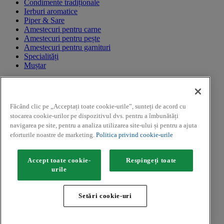
Condimente tradiționale
Ierburi aromatice
Piper & Sare
Amestecuri pentru carne
Amestecuri pentru pește
Amestecuri pentru garnituri
Specialități
Muștar
CAMPANII PROMOTIONALE
REGULAMENTE CAMPANII PROMOTIONALE
Făcând clic pe „Acceptați toate cookie-urile”, sunteți de acord cu
CAMPANII PROMOTIONALE
stocarea cookie-urilor pe dispozitivul dvs. pentru a îmbunătăți
Facebook
navigarea pe site, pentru a analiza utilizarea site-ului și pentru a ajuta
Youtube
eforturile noastre de marketing.
Politica privind cookie-urile
Instagram
Copyright ©2026 Kamis (McCormick & Company, Inc). Toate
Accept toate cookie-
Respingeți toate
drepturile rezervate. Imaginile asociate rețetelor sunt cu titlu de
urile
prezentare.
Confidențialitate
Setări cookie-uri
Politica privind cookie-urile
Termeni și condiții
Harta site-ului