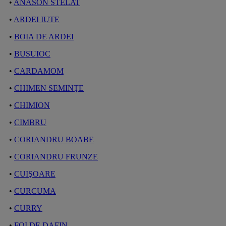
•
ANASON STELAT
•
ARDEI IUTE
•
BOIA DE ARDEI
•
BUSUIOC
•
CARDAMOM
•
CHIMEN SEMINŢE
•
CHIMION
•
CIMBRU
•
CORIANDRU BOABE
•
CORIANDRU FRUNZE
•
CUIŞOARE
•
CURCUMA
•
CURRY
•
FOI DE DAFIN