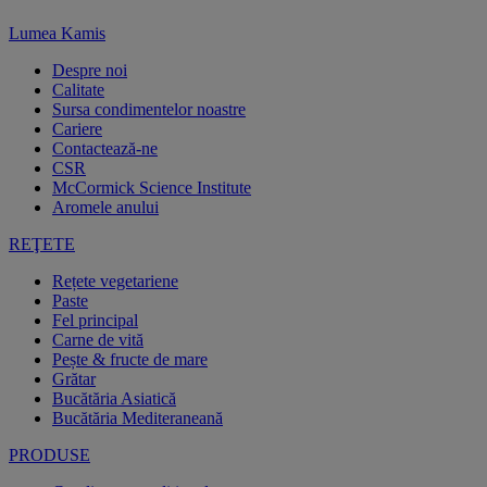
Lumea Kamis
Despre noi
Calitate
Sursa condimentelor noastre
Cariere
Contactează-ne
CSR
McCormick Science Institute
Aromele anului
REŢETE
Rețete vegetariene
Paste
Fel principal
Carne de vită
Pește & fructe de mare
Grătar
Bucătăria Asiatică
Bucătăria Mediteraneană
PRODUSE