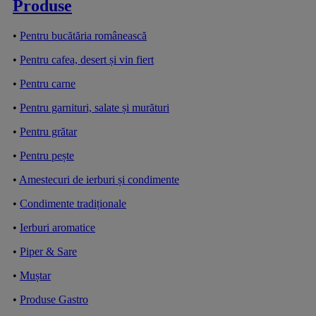
Produse
•
Pentru bucătăria românească
•
Pentru cafea, desert și vin fiert
•
Pentru carne
•
Pentru garnituri, salate și murături
•
Pentru grătar
•
Pentru pește
•
Amestecuri de ierburi și condimente
•
Condimente tradiționale
•
Ierburi aromatice
•
Piper & Sare
•
Muștar
•
Produse Gastro