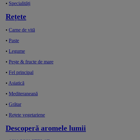
•
Specialități
Rețete
•
Carne de vită
•
Paste
•
Legume
•
Pește & fructe de mare
•
Fel principal
•
Asiatică
•
Mediteraneană
•
Grătar
•
Rețete vegetariene
Descoperă aromele lumii