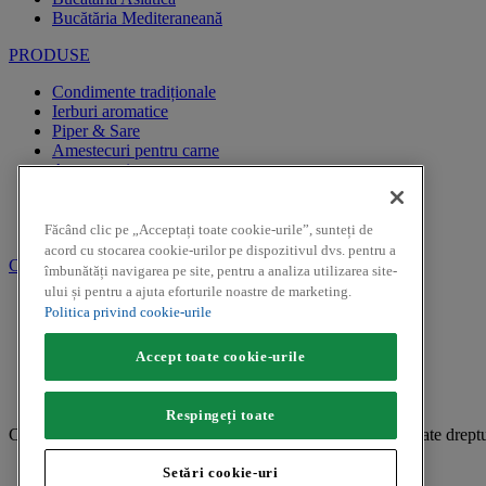
Bucătăria Mediteraneană
PRODUSE
Condimente tradiționale
Ierburi aromatice
Piper & Sare
Amestecuri pentru carne
Amestecuri pentru pește
Amestecuri pentru garnituri
Specialități
Muștar
Făcând clic pe „Acceptați toate cookie-urile”, sunteți de
acord cu stocarea cookie-urilor pe dispozitivul dvs. pentru a
CAMPANII PROMOTIONALE
îmbunătăți navigarea pe site, pentru a analiza utilizarea site-
ului și pentru a ajuta eforturile noastre de marketing.
REGULAMENTE CAMPANII PROMOTIONALE
Politica privind cookie-urile
CAMPANII PROMOTIONALE
Accept toate cookie-urile
Facebook
Youtube
Instagram
Respingeți toate
Copyright ©2026 Kamis (McCormick & Company, Inc). Toate drepturile r
Confidențialitate
Setări cookie-uri