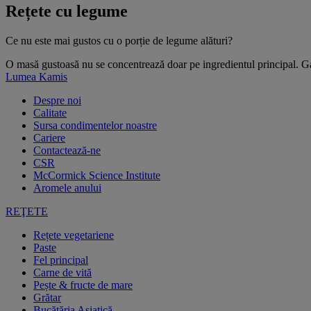
Rețete cu legume
Ce nu este mai gustos cu o porție de legume alături?
O masă gustoasă nu se concentrează doar pe ingredientul principal. Gar
Lumea Kamis
Despre noi
Calitate
Sursa condimentelor noastre
Cariere
Contactează-ne
CSR
McCormick Science Institute
Aromele anului
REŢETE
Rețete vegetariene
Paste
Fel principal
Carne de vită
Pește & fructe de mare
Grătar
Bucătăria Asiatică