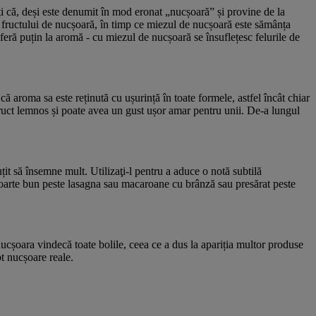
i că, deși este denumit în mod eronat „nucșoară” și provine de la
a fructului de nucșoară, în timp ce miezul de nucșoară este sămânța
iferă puțin la aromă - cu miezul de nucșoară se însuflețesc felurile de
că aroma sa este reținută cu ușurință în toate formele, astfel încât chiar
ruct lemnos și poate avea un gust ușor amar pentru unii. De-a lungul
it să însemne mult. Utilizaţi-l pentru a aduce o notă subtilă
foarte bun peste lasagna sau macaroane cu brânză sau presărat peste
nucșoara vindecă toate bolile, ceea ce a dus la apariția multor produse
t nucșoare reale.