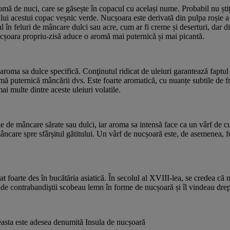
ă de nuci, care se găsește în copacul cu același nume. Probabil nu știț
ului acestui copac veșnic verde. Nucșoara este derivată din pulpa roșie 
al în feluri de mâncare dulci sau acre, cum ar fi creme și deserturi, dar d
ucșoara propriu-zisă aduce o aromă mai puternică și mai picantă.
aroma sa dulce specifică. Conţinutul ridicat de uleiuri garantează faptul 
ă puternică mâncării dvs. Este foarte aromatică, cu nuanțe subtile de f
i multe dintre aceste uleiuri volatile.
e de mâncare sărate sau dulci, iar aroma sa intensă face ca un vârf de cuț
ncare spre sfârșitul gătitului. Un vârf de nucșoară este, de asemenea, 
t foarte des în bucătăria asiatică. În secolul al XVIII-lea, se credea că 
de contrabandiştii scobeau lemn în forme de nucșoară și îl vindeau drep
easta este adesea denumită Insula de nucșoară