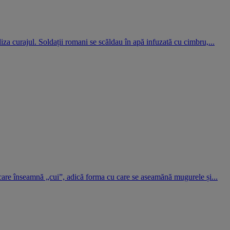
iza curajul. Soldații romani se scăldau în apă infuzată cu cimbru,...
 care înseamnă „cui”, adică forma cu care se aseamănă mugurele și...