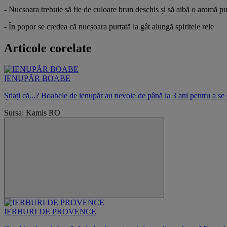
- Nucșoara trebuie să fie de culoare brun deschis și să aibă o aromă p
- În popor se credea că nucșoara purtată la gât alungă spiritele rele
Articole corelate
IENUPĂR BOABE
Știați că...? Boabele de ienupăr au nevoie de până la 3 ani pentru a se 
Sursa: Kamis RO
IERBURI DE PROVENCE