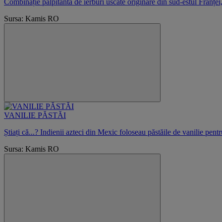
Combinație palpitantă de ierburi uscate originare din sud-estul Franței
Sursa: Kamis RO
VANILIE PĂSTĂI
Știați că...? Indienii azteci din Mexic foloseau păstăile de vanilie pent
Sursa: Kamis RO