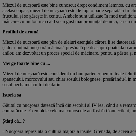
Miezul de nucșoară este bine cunoscut drept condiment lemnos, cu arom
același copac, miezul de nucșoară este de fapt o parte separată a fruct
fructului și se găsește în centru. Ambele sunt utilizate în mod tradițion
mâncare cu un ton mai cald și cu gust mai pronunțat de nuci, iar cu n
Profilul de aromă
Miezul de nucșoară este plin de uleiuri esențiale cărora li se datorează 
și doar puțină nucșoară măcinată presărată pe deasupra poate da o arom
anilor, am dezvoltat un proces special de măcinare, pentru a păstra și ma
Merge foarte bine cu ...
Miezul de nucșoară este considerat un bun partener pentru toate feluril
spanacului, morcovului sau chiar sosului bolognese, presărându-l în mâ
sosul bechamel cu foi de dafin.
Istoria sa
Gătitul cu nucșoară datează încă din secolul al IV-lea, când s-a remarca
contrafăcute. Exemplele cele mai cunoscute au fost în Connecticut, un
Știați că...?
- Nucșoara reprezintă o cultură majoră a insulei Grenada, de aceea ac