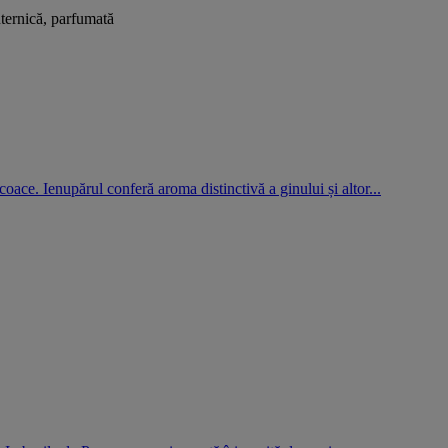
uternică, parfumată
coace. Ienupărul conferă aroma distinctivă a ginului și altor...