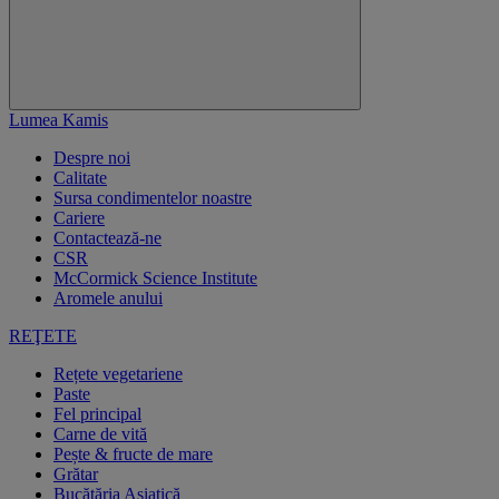
Lumea Kamis
Despre noi
Calitate
Sursa condimentelor noastre
Cariere
Contactează-ne
CSR
McCormick Science Institute
Aromele anului
REŢETE
Rețete vegetariene
Paste
Fel principal
Carne de vită
Pește & fructe de mare
Grătar
Bucătăria Asiatică