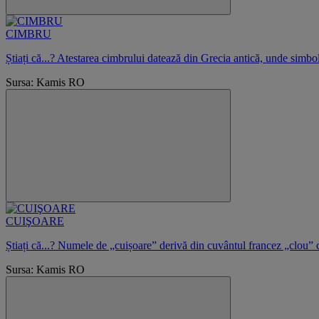
CIMBRU
Știați că...? Atestarea cimbrului datează din Grecia antică, unde simbol
Sursa: Kamis RO
CUIŞOARE
Știați că...? Numele de „cuișoare” derivă din cuvântul francez „clou”
Sursa: Kamis RO