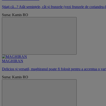
Știați că...? Atât semințele, cât și frunzele (vezi frunzele de coriandru-
Sursa: Kamis RO
MAGHIRAN
Delicios și versatil, maghiranul poate fi folosit pentru a accentua o var
Sursa: Kamis RO