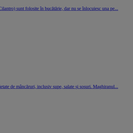
Cilantro) sunt folosite în bucătărie, dar nu se înlocuiesc una pe...
ietate de mâncăruri, inclusiv supe, salate și sosuri. Maghiranul...