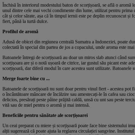
Închisă în interiorul modestului baton de scorțișoară, se află o aromă l
unul dintre cele mai vechi condimente din lume, utilizat pentru prima d
cât și celor sărate, așa că în timpul iernii este pe deplin recunoscut și 
fiert, până la turtă dulce.
Profilul de aromă
Adusă de obicei din regiunea centrală Sumatra a Indoneziei, poate dura 
colectată în special din partea de jos a copacului, unde aroma este mai i
Batoanele întregi de scorțișoară au doar un miros slab atunci când sun
scorțișoara are și o notă ușoară de citrice, iar gustul său picant este a
scorțișoară, dar diferă modul în care acestea sunt utilizate. Batoanele s
Merge foarte bine cu ...
Batoanele de scorțișoară nu sunt doar pentru vinul fiert - acestea pot fi
o încântătoare mâncare de încălzire sau amestecați-le în cafea sau cioco
delicios, presărați peste pâine prăjită caldă, unsă cu unt sau peste terci
vită sau de miel pentru o aromă și mai intensă.
Beneficiile pentru sănătate ale scorțișoarei
Un ceai preparat cu miere și scorțișoară poate face bine sistemului imuni
alții sugerează că poate ajuta la reglarea circulației sangvine. Institutul