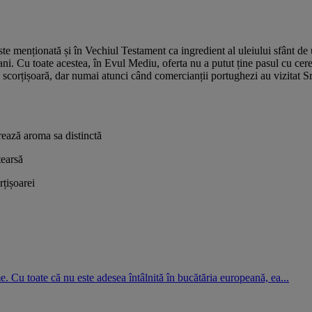
ste menționată și în Vechiul Testament ca ingredient al uleiului sfânt de 
i. Cu toate acestea, în Evul Mediu, oferta nu a putut ține pasul cu cerer
corțișoară, dar numai atunci când comercianții portughezi au vizitat Sr
orează aroma sa distinctă
tearsă
rțișoarei
. Cu toate că nu este adesea întâlnită în bucătăria europeană, ea...