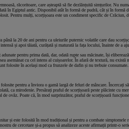
emnoasă, răcoritoare, care așteaptă să fie dezlănțuită simțurilor. Nu num
ată în Egiptul antic. Disponibil atât în formă de pudră, cât și în formă 
folosit. Pentru mulți, scorțișoara este un condiment specific de Crăciun, de
până la 20 de ani pentru ca uleiurile puternic volatile care dau scorțișo
ntensă și apoi tăiată, curățată și maturată la fața locului, înainte de a aj
t adunate pentru prima dată, dar, odată rupte sau măcinate, își eliberea
desea asemănat cu cel intens al cuișoarelor. În afară de textură, nu există
unt folosite în același mod ca frunzele de dafin și nu trebuie consumate. 
 folosite pentru a înviora o gamă largă de feluri de mâncare. Încercați să 
lată, ca mirodenie. Presărați praful de scorțișoară peste plăcinte cu mere
ul de ovăz. Poate că, în mod surprinzător, praful de scorțișoară funcționeaz
tar și este folosită în mod tradițional și pentru a combate simptomele răce
 nostru de cercetare și-a propus să analizeze aceste afirmații printr-o seri