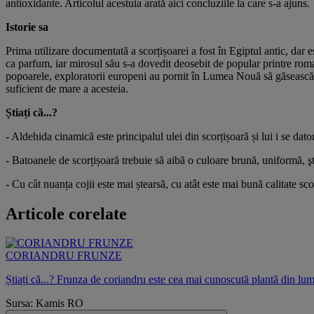
antioxidante. Articolul acestuia arată aici concluziile la care s-a ajuns.
Istorie sa
Prima utilizare documentată a scorțișoarei a fost în Egiptul antic, dar e
ca parfum, iar mirosul său s-a dovedit deosebit de popular printre roman
popoarele, exploratorii europeni au pornit în Lumea Nouă să găsească s
suficient de mare a acesteia.
Știați că...?
- Aldehida cinamică este principalul ulei din scorțișoară și lui i se dat
- Batoanele de scorțișoară trebuie să aibă o culoare brună, uniformă, ş
- Cu cât nuanța cojii este mai ștearsă, cu atât este mai bună calitate sco
Articole corelate
CORIANDRU FRUNZE
Știați că...? Frunza de coriandru este cea mai cunoscută plantă din lume
Sursa: Kamis RO