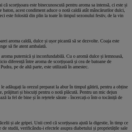
ai că scorțișoara este binecunoscută pentru aroma sa intensă, ci este și
de baton, acest condiment aduce o notă caldă atât mâncărurilor dulci,
ci este folosită din plin la toate în timpul sezonului festiv, de la vin
arei aroma caldă, dulce și ușor picantă să se dezvolte. Coaja este
unge să fie atent ambalată.
ză aroma puternică și inconfundabilă. Cu o aromă dulce și lemnoasă,
 nicio diferență între aroma de scorțișoară și cea de batoane de
Pudra, pe de altă parte, este utilizată în amestec.
le adăugați la orezul preparat la abur în timpul gătirii, pentru a obține
, prăjituri și biscuiți pentru o notă plăcută. Pentru un mic dejun
ă la fel de bine și în rețetele sărate - încercați-o într-o tocăniță de
lii și ale gripei. Unii cred că scorțișoara ajută la digestie, în timp ce
e de studii, verificându-i efectele asupra diabetului și proprietățile sale