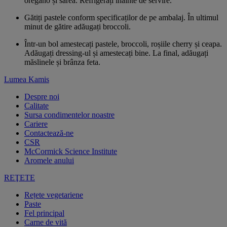
oregano și sarea. Refrigerați înainte de servire.
Gătiți pastele conform specificaților de pe ambalaj. În ultimul
minut de gătire adăugați broccoli.
Într-un bol amestecați pastele, broccoli, roșiile cherry și ceapa.
Adăugați dressing-ul și amestecați bine. La final, adăugați
măslinele și brânza feta.
Lumea Kamis
Despre noi
Calitate
Sursa condimentelor noastre
Cariere
Contactează-ne
CSR
McCormick Science Institute
Aromele anului
REŢETE
Rețete vegetariene
Paste
Fel principal
Carne de vită