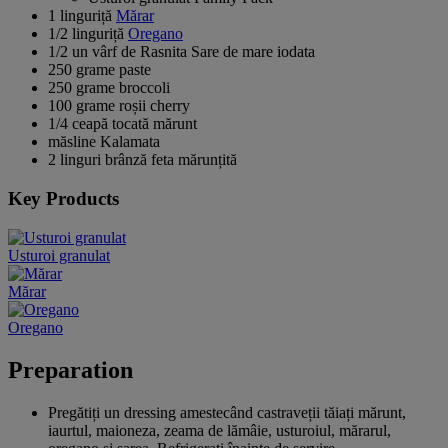
1 linguriță
Mărar
1/2 linguriță
Oregano
1/2 un vârf de Rasnita Sare de mare iodata
250 grame paste
250 grame broccoli
100 grame roșii cherry
1/4 ceapă tocată mărunt
măsline Kalamata
2 linguri brânză feta mărunțită
Key Products
Usturoi granulat
Mărar
Oregano
Preparation
Pregătiți un dressing amestecând castraveții tăiați mărunt,
iaurtul, maioneza, zeama de lămâie, usturoiul, mărarul,