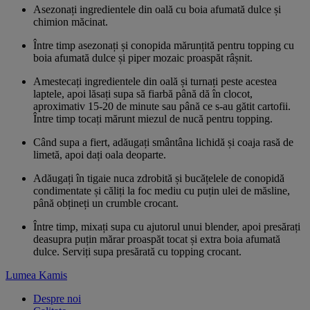
Asezonați ingredientele din oală cu boia afumată dulce și
chimion măcinat.
Între timp asezonați și conopida mărunțită pentru topping cu
boia afumată dulce și piper mozaic proaspăt râșnit.
Amestecați ingredientele din oală și turnați peste acestea
laptele, apoi lăsați supa să fiarbă până dă în clocot,
aproximativ 15-20 de minute sau până ce s-au gătit cartofii.
Între timp tocați mărunt miezul de nucă pentru topping.
Când supa a fiert, adăugați smântâna lichidă și coaja rasă de
limetă, apoi dați oala deoparte.
Adăugați în tigaie nuca zdrobită și bucățelele de conopidă
condimentate și căliți la foc mediu cu puțin ulei de măsline,
până obțineți un crumble crocant.
Între timp, mixați supa cu ajutorul unui blender, apoi presărați
deasupra puțin mărar proaspăt tocat și extra boia afumată
dulce. Serviți supa presărată cu topping crocant.
Lumea Kamis
Despre noi