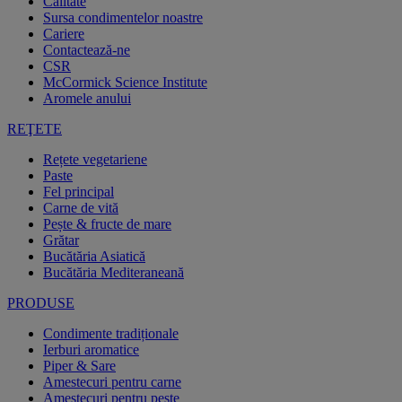
Calitate
Sursa condimentelor noastre
Cariere
Contactează-ne
CSR
McCormick Science Institute
Aromele anului
REŢETE
Rețete vegetariene
Paste
Fel principal
Carne de vită
Pește & fructe de mare
Grătar
Bucătăria Asiatică
Bucătăria Mediteraneană
PRODUSE
Condimente tradiționale
Ierburi aromatice
Piper & Sare
Amestecuri pentru carne
Amestecuri pentru pește