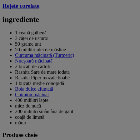
Rețete corelate
ingrediente
1 ceapă galbenă
3 căței de usturoi
50 grame unt
50 mililitri ulei de măsline
Curcuma măcinată (Turmeric)
Nucșoară măcinată
2 bucăți de cartofi
Rasnita Sare de mare iodata
Rasnita Piper mozaic boabe
1 bucată medie conopidă
Boia dulce afumată
Chimion măcinat
400 mililitri lapte
miez de nucă
200 mililitri smântână de gătit
coajă de limetă
mărar
Produse cheie