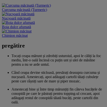
Curcuma măcinată (Turmeric)
Nucșoară măcinată
Boia dulce afumată
Chimion măcinat
pregătire
Tocați ceapa mărunt și zdrobiți usturoiul, apoi le căliți la foc
mediu, într-o oală încinsă cu puțin unt și ulei de măsline
pentru a nu se arde untul.
Când ceapa devine sticloasă, presărați deasupra curcuma și
nucșoară. Amestecați, apoi adăugați cartofii tăiați cubulețe
peste care râșniți sare de mare și piper mozaic.
Amestecați bine și între timp mărunțiți fin câteva bucățele de
conopidă pe care le păstrați pentru topping-ul crocant, apoi
adăugați restul de conopidă tăiată bucăți, peste cartofii din
oală.