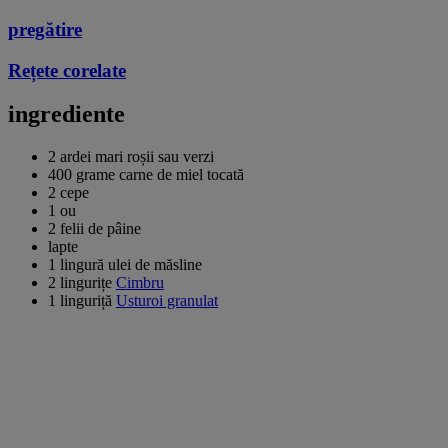
pregătire
Rețete corelate
ingrediente
2 ardei mari roșii sau verzi
400 grame carne de miel tocată
2 cepe
1 ou
2 felii de pâine
lapte
1 lingură ulei de măsline
2 lingurițe
Cimbru
1 linguriță
Usturoi granulat