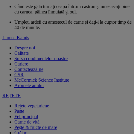
Când este gata turnați ceapa într-un castron și amestecați bine
cu carnea, pâinea înmuiată și oul.
Umpleți ardeii cu amestecul de carne și dați-i la cuptor timp de
40 de minute.
Lumea Kamis
Despre noi
Calitate
Sursa condimentelor noastre
Cariere
Contactează-ne
CSR
McCormick Science Institute
Aromele anului
REŢETE
Rețete vegetariene
Paste
Fel principal
Carne de vită
Pește & fructe de mare
Grătar