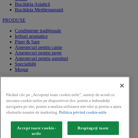
Bucătăria Asiatică
Bucătăria Mediteraneană
PRODUSE
Condimente tradiționale
Ierburi aromatice
Piper & Sare
Amestecuri pentru carne
Amestecuri pentru pește
Amestecuri pentru garnituri
Specialități
Muștar
CAMPANII PROMOTIONALE
REGULAMENTE CAMPANII PROMOTIONALE
Făcând clic pe „Acceptați toate cookie-urile”, sunteți de acord cu
CAMPANII PROMOTIONALE
stocarea cookie-urilor pe dispozitivul dvs. pentru a îmbunătăți
Facebook
navigarea pe site, pentru a analiza utilizarea site-ului și pentru a ajuta
Youtube
eforturile noastre de marketing.
Politica privind cookie-urile
Instagram
Copyright ©2026 Kamis (McCormick & Company, Inc). Toate
Accept toate cookie-
Respingeți toate
drepturile rezervate. Imaginile asociate rețetelor sunt cu titlu de
urile