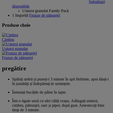
Substituiri
disponibile
Usturoi granulat Family Pack
1 linguriță
Frunze de pătrunjel
Produse cheie
Cimbru
Usturoi granulat
Frunze de pătrunjel
pregătire
Spălați ardeii și puneți-i 3 minute în apă fierbinte, apoi tăiați-i
în jumătăți și îndepărtați-le semințele.
Înmuiați bucățile de pâine în lapte.
Într-o tigaie unsă cu ulei căliți ceapa. Adăugați usturoi,
cimbru, pătrunjel, sare și piper, după gust. Amestecați bine
timp de 3 minute.