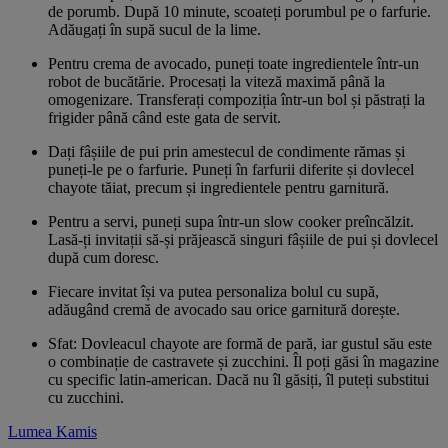
de porumb. După 10 minute, scoateți porumbul pe o farfurie.
Adăugați în supă sucul de la lime.
Pentru crema de avocado, puneți toate ingredientele într-un
robot de bucătărie. Procesați la viteză maximă până la
omogenizare. Transferați compoziția într-un bol și păstrați la
frigider până când este gata de servit.
Dați fâșiile de pui prin amestecul de condimente rămas și
puneți-le pe o farfurie. Puneți în farfurii diferite și dovlecel
chayote tăiat, precum și ingredientele pentru garnitură.
Pentru a servi, puneți supa într-un slow cooker preîncălzit.
Lasă-ți invitații să-și prăjească singuri fâșiile de pui și dovlecel
după cum doresc.
Fiecare invitat își va putea personaliza bolul cu supă,
adăugând cremă de avocado sau orice garnitură dorește.
Sfat: Dovleacul chayote are formă de pară, iar gustul său este
o combinație de castravete și zucchini. Îl poți găsi în magazine
cu specific latin-american. Dacă nu îl găsiți, îl puteți substitui
cu zucchini.
Lumea Kamis