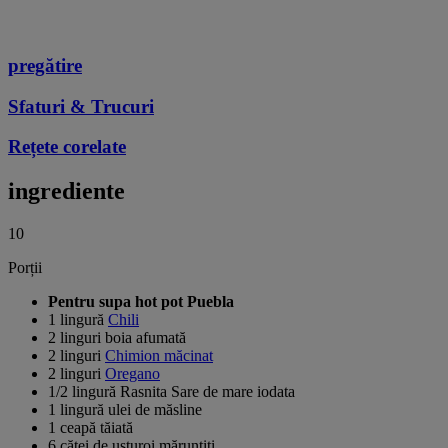
pregătire
Sfaturi & Trucuri
Rețete corelate
ingrediente
10
Porții
Pentru supa hot pot Puebla
1 lingură
Chili
2 linguri boia afumată
2 linguri
Chimion măcinat
2 linguri
Oregano
1/2 lingură Rasnita Sare de mare iodata
1 lingură ulei de măsline
1 ceapă tăiată
6 căței de usturoi mărunțiți