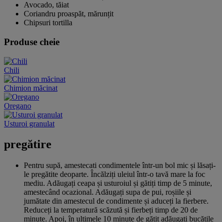
Avocado, tăiat
Coriandru proaspăt, mărunțit
Chipsuri tortilla
Produse cheie
Chili
Chimion măcinat
Oregano
Usturoi granulat
pregătire
Pentru supă, amestecati condimentele într-un bol mic și lăsați-
le pregătite deoparte. Încălziți uleiul într-o tavă mare la foc
mediu. Adăugați ceapa și usturoiul și gătiți timp de 5 minute,
amestecând ocazional. Adăugați supa de pui, roșiile și
jumătate din amestecul de condimente și aduceți la fierbere.
Reduceți la temperatură scăzută și fierbeți timp de 20 de
minute. Apoi, în ultimele 10 minute de gătit adăugați bucățile