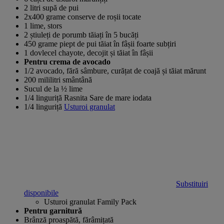
2 litri supă de pui
2x400 grame conserve de roșii tocate
1 lime, stors
2 știuleți de porumb tăiați în 5 bucăți
450 grame piept de pui tăiat în fâșii foarte subțiri
1 dovlecel chayote, decojit și tăiat în fâșii
Pentru crema de avocado
1/2 avocado, fără sâmbure, curățat de coajă și tăiat mărunt
200 mililitri smântână
Sucul de la ½ lime
1/4 linguriță Rasnita Sare de mare iodata
1/4 linguriță
Usturoi granulat
Substituiri
disponibile
Usturoi granulat Family Pack
Pentru garnitură
Brânză proaspătă, fărâmițată