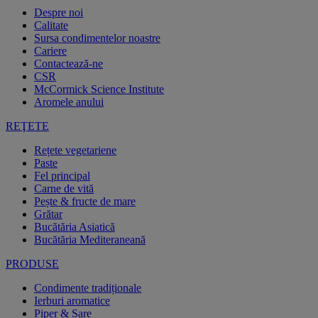
Despre noi
Calitate
Sursa condimentelor noastre
Cariere
Contactează-ne
CSR
McCormick Science Institute
Aromele anului
REŢETE
Rețete vegetariene
Paste
Fel principal
Carne de vită
Pește & fructe de mare
Grătar
Bucătăria Asiatică
Bucătăria Mediteraneană
PRODUSE
Condimente tradiționale
Ierburi aromatice
Piper & Sare