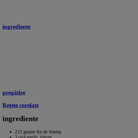
ingrediente
pregătire
Rețete corelate
ingrediente
225 grame foi de foietaj
2 ouă medii, bătute