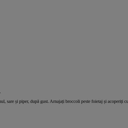
.
, sare și piper, după gust. Arnajați broccoli peste foietaj și acoperiți 