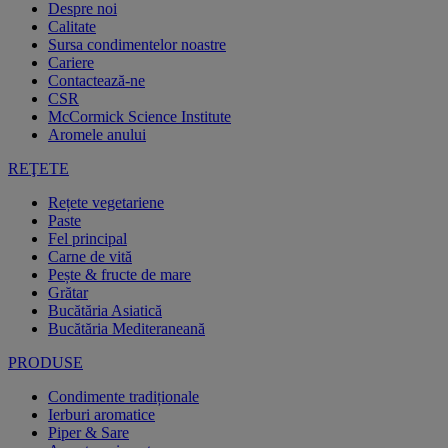
Despre noi
Calitate
Sursa condimentelor noastre
Cariere
Contactează-ne
CSR
McCormick Science Institute
Aromele anului
REŢETE
Rețete vegetariene
Paste
Fel principal
Carne de vită
Pește & fructe de mare
Grătar
Bucătăria Asiatică
Bucătăria Mediteraneană
PRODUSE
Condimente tradiționale
Ierburi aromatice
Piper & Sare