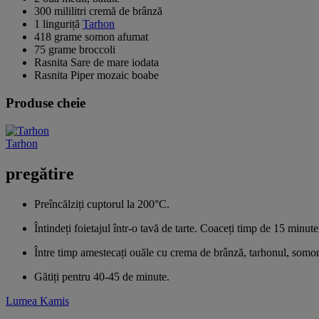
300 mililitri cremă de brânză
1 linguriță
Tarhon
418 grame somon afumat
75 grame broccoli
Rasnita Sare de mare iodata
Rasnita Piper mozaic boabe
Produse cheie
Tarhon
pregătire
Preîncălziți cuptorul la 200°C.
Întindeți foietajul într-o tavă de tarte. Coaceți timp de 15 minute
Între timp amestecați ouăle cu crema de brânză, tarhonul, somonul
Gătiți pentru 40-45 de minute.
Lumea Kamis