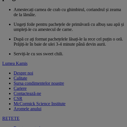
Amestecați carnea de crab cu ghimbirul, coriandrul și zeama
de la lămâie.
Ungeți foile pentru pachețele de primăvară cu albuș sau apă și
umpleți-le cu amestecul de carne.
După ce ați format pachețelele lăsați-le la rece cel puțin o oră.
Prăjiți-le în baie de ulei 3-4 minute până devin aurii.
Serviți-le cu sos sweet chili.
Lumea Kamis
Despre noi
Calitate
Sursa condimentelor noastre
Cariere
Contactează-ne
CSR
McCormick Science Institute
Aromele anului
REŢETE