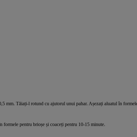
3-0,5 mm. Tăiați-l rotund cu ajutorul unui pahar. Așezați aluatul în forme
în formele pentru brioșe și coaceți pentru 10-15 minute.