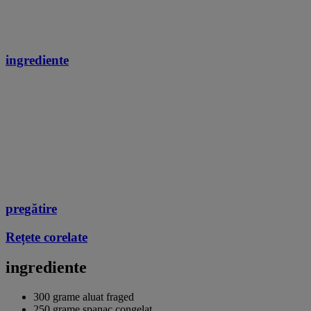
ingrediente
pregătire
Rețete corelate
ingrediente
300 grame aluat fraged
250 grame spanac congelat