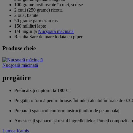
100 grame roșii uscate în ulei, scurse
2 cutii (250 grame) ricotta
2 ouă, bătute
50 grame parmezan ras
150 mililitri lapte
1/4 linguriță
Nucșoară măcinată
Rasnita Sare de mare iodata cu piper
Produse cheie
Nucșoară măcinată
pregătire
Preîncălziți cuptorul la 180°C.
Pregătiți o formă pentru brioșe. Întindeți aluatul în foaie de 0.
Preparați spanacul conform instrucțiunilor de pe ambalaj.
Amestecați spanacul și restul ingredientelor. Puneți compoziția 
Lumea Kamis