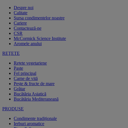
Despre noi
Calitate
Sursa condimentelor noastre
Cariere
Contactează-ne
CSR
McCormick Science Institute
Aromele anului
REŢETE
Rețete vegetariene
Paste
Fel principal
Carne de vită
Pește & fructe de mare
Grătar
Bucătăria Asiatică
Bucătăria Mediteraneană
PRODUSE
Condimente tradiționale
Ierburi aromatice