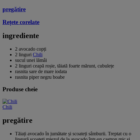
pregătire
Rețete corelate
ingrediente
2 avocado copți
2 linguri
Chili
sucul unei lămâi
2 linguri ceapă roșie, tăiată foarte mărunt, cubulețe
rasnita sare de mare iodata
rasnita piper negru boabe
Produse cheie
Chili
pregătire
Tăiați avocado în jumătate și scoateți sâmburii. Treptat cu o
lingură scoateți miezul de la avocado într-un castron mic și