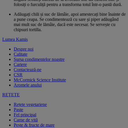
folosiți o furculiță pentru a transforma totul într-o pastă dură.
Adăugați chili și suc de lămâie, apoi amestecați bine înainte de
a pune ceapa. Se condimentează cu sare și piper adăugând
mai mult suc de lămâie, dacă este necesar. Se servește cu
chipsuri tortilla.
Lumea Kamis
Despre noi
Calitate
Sursa condimentelor noastre
Cariere
Contactează-ne
CSR
McCormick Science Institute
Aromele anului
REŢETE
Rețete vegetariene
Paste
Fel principal
Carne de vită
Pește & fructe de mare