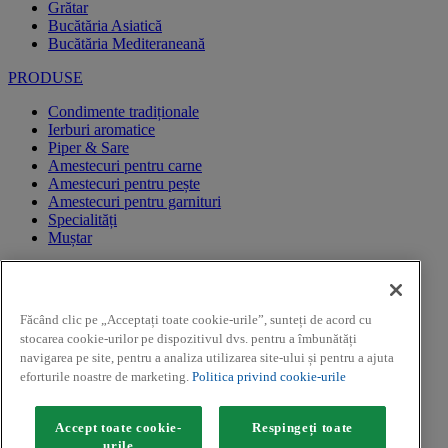
Grătar
Bucătăria Asiatică
Bucătăria Mediteraneană
PRODUSE
Condimente tradiționale
Ierburi aromatice
Piper & Sare
Amestecuri pentru carne
Amestecuri pentru pește
Amestecuri pentru garnituri
Specialități
Muștar
CAMPANII PROMOTIONALE
REGULAMENTE CAMPANII PROMOTIONALE
Făcând clic pe „Acceptați toate cookie-urile”, sunteți de acord cu
CAMPANII PROMOTIONALE
stocarea cookie-urilor pe dispozitivul dvs. pentru a îmbunătăți
Facebook
navigarea pe site, pentru a analiza utilizarea site-ului și pentru a ajuta
Youtube
eforturile noastre de marketing.
Politica privind cookie-urile
Instagram
Copyright ©2026 Kamis (McCormick & Company, Inc). Toate
Accept toate cookie-
Respingeți toate
drepturile rezervate. Imaginile asociate rețetelor sunt cu titlu de
urile