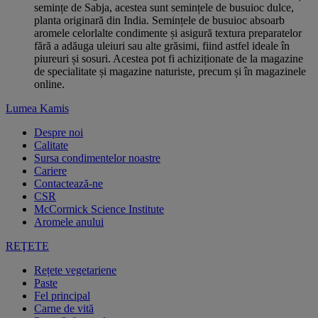
semințe de Sabja, acestea sunt semințele de busuioc dulce,
planta originară din India. Semințele de busuioc absoarb
aromele celorlalte condimente și asigură textura preparatelor
fără a adăuga uleiuri sau alte grăsimi, fiind astfel ideale în
piureuri și sosuri. Acestea pot fi achiziționate de la magazine
de specialitate și magazine naturiste, precum și în magazinele
online.
Lumea Kamis
Despre noi
Calitate
Sursa condimentelor noastre
Cariere
Contactează-ne
CSR
McCormick Science Institute
Aromele anului
REŢETE
Rețete vegetariene
Paste
Fel principal
Carne de vită