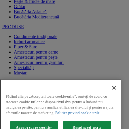
Pește & fructe de mare
Grătar
Bucătăria Asiatică
Bucătăria Mediteraneană
PRODUSE
Condimente tradiționale
Ierburi aromatice
Piper & Sare
Amestecuri pentru carne
Amestecuri pentru pește
Amestecuri pentru garnituri
Specialități
Muștar
CAMPANII PROMOTIONALE
REGULAMENTE CAMPANII PROMOTIONALE
Făcând clic pe „Acceptați toate cookie-urile”, sunteți de acord cu
CAMPANII PROMOTIONALE
stocarea cookie-urilor pe dispozitivul dvs. pentru a îmbunătăți
Facebook
navigarea pe site, pentru a analiza utilizarea site-ului și pentru a ajuta
Youtube
eforturile noastre de marketing.
Politica privind cookie-urile
Instagram
Copyright ©2026 Kamis (McCormick & Company, Inc). Toate
Accept toate cookie-
Respingeți toate