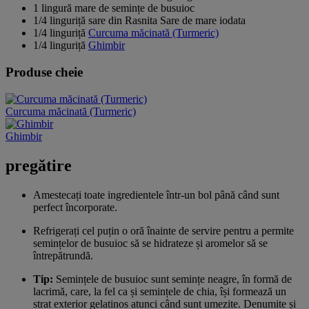
1 lingură mare de semințe de busuioc
1/4 linguriță sare din Rasnita Sare de mare iodata
1/4 linguriță
Curcuma măcinată (Turmeric)
1/4 linguriță
Ghimbir
Produse cheie
Curcuma măcinată (Turmeric)
Ghimbir
pregătire
Amestecați toate ingredientele într-un bol până când sunt
perfect încorporate.
Refrigerați cel puțin o oră înainte de servire pentru a permite
semințelor de busuioc să se hidrateze și aromelor să se
întrepătrundă.
Tip:
Semințele de busuioc sunt semințe neagre, în formă de
lacrimă, care, la fel ca și semințele de chia, își formează un
strat exterior gelatinos atunci când sunt umezite. Denumite și