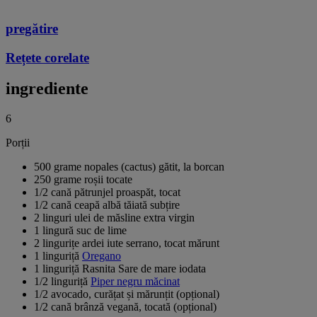
pregătire
Rețete corelate
ingrediente
6
Porții
500 grame nopales (cactus) gătit, la borcan
250 grame roșii tocate
1/2 cană pătrunjel proaspăt, tocat
1/2 cană ceapă albă tăiată subțire
2 linguri ulei de măsline extra virgin
1 lingură suc de lime
2 lingurițe ardei iute serrano, tocat mărunt
1 linguriță
Oregano
1 linguriță Rasnita Sare de mare iodata
1/2 linguriță
Piper negru măcinat
1/2 avocado, curățat și mărunțit (opțional)
1/2 cană brânză vegană, tocată (opțional)