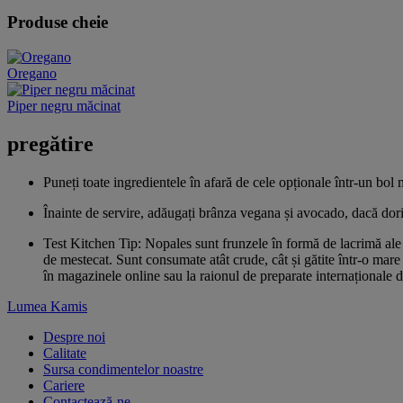
Produse cheie
Oregano
Piper negru măcinat
pregătire
Puneți toate ingredientele în afară de cele opționale într-un bol
Înainte de servire, adăugați brânza vegana și avocado, dacă doriți
Test Kitchen Tip: Nopales sunt frunzele în formă de lacrimă ale c
de mestecat. Sunt consumate atât crude, cât și gătite într-o mare
în magazinele online sau la raionul de preparate internaționale 
Lumea Kamis
Despre noi
Calitate
Sursa condimentelor noastre
Cariere
Contactează-ne