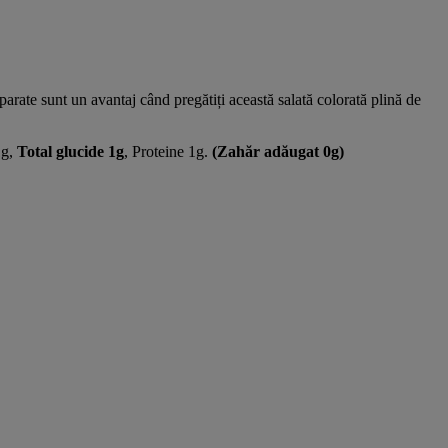
parate sunt un avantaj când pregătiți această salată colorată plină de
1g,
Total glucide 1g
, Proteine 1g.
(Zahăr adăugat 0g)