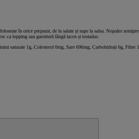
folosește în orice preparat, de la salate și supe la salsa. Nopales semipre
esc ca topping sau garnitură lângă tacos și tostadas.
ăsimi saturate 1g, Colesterol 0mg, Sare 696mg, Carbohidrați 6g, Fibre 