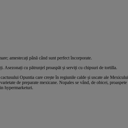
 mare; amestecați până când sunt perfect încorporate.
. Asezonați cu pătrunjel proaspăt și serviți cu chipsuri de tortilla.
actusului Opuntia care crește în regiunile calde și uscate ale Mexicului.
 varietate de preparate mexicane. Nopales se vând, de obicei, proaspete î
din hypermarketuri.