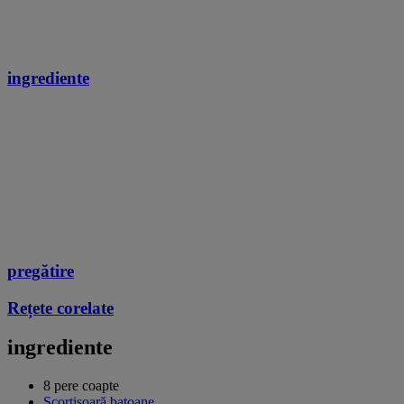
ingrediente
pregătire
Rețete corelate
ingrediente
8 pere coapte
Scorțișoară batoane