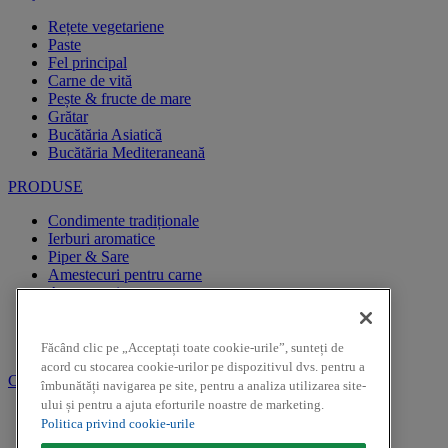
Rețete vegetariene
Paste
Fel principal
Carne de vită
Pește & fructe de mare
Grătar
Bucătăria Asiatică
Bucătăria Mediteraneană
PRODUSE
Condimente tradiționale
Ierburi aromatice
Piper & Sare
Amestecuri pentru carne
Amestecuri pentru pește
Amestecuri pentru garnituri
Specialități
Muștar
Făcând clic pe „Acceptați toate cookie-urile”, sunteți de
acord cu stocarea cookie-urilor pe dispozitivul dvs. pentru a
CAMPANII PROMOTIONALE
îmbunătăți navigarea pe site, pentru a analiza utilizarea site-
ului și pentru a ajuta eforturile noastre de marketing.
REGULAMENTE CAMPANII PROMOTIONALE
Politica privind cookie-urile
CAMPANII PROMOTIONALE