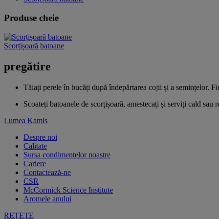
Produse cheie
Scorțișoară batoane
pregătire
Tăiați perele în bucăți după îndepărtarea cojii și a semințelor. F
Scoateți batoanele de scorțișoară, amestecați și serviți cald sau r
Lumea Kamis
Despre noi
Calitate
Sursa condimentelor noastre
Cariere
Contactează-ne
CSR
McCormick Science Institute
Aromele anului
REŢETE