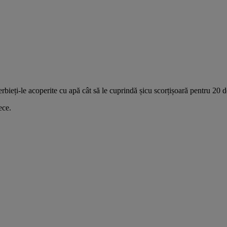
ierbieți-le acoperite cu apă cât să le cuprindă șicu scorțișoară pentru 20 
ece.