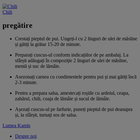
Chili
pregătire
Crestați pieptul de pui. Ungeți-l cu 2 linguri de ulei de măsline
și gătiți la grătar 15-20 de minute.
Preparați cuscus-ul conform indicațiilor de pe ambalaj. La
sfârșit adăugați în compoziție 2 linguri de ulei de măsline,
mentă și suc de lămâie.
Asezonați carnea cu condimentele pentru pui și mai gătiți încă
2-3 minute.
Pentru a prepara salsa, amestecați roșiile cu ardeiul, ceapa,
zahărul, chili, coaja de lămâie și sucul de lămâie.
Așezați cuscus-ul pe farfurie, puneți pieptul de pui deasupra
și, la sfârșit, turnați sos de salsa.
Lumea Kamis
Despre noi