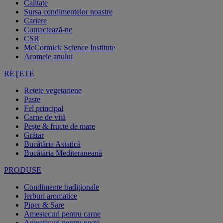
Calitate
Sursa condimentelor noastre
Cariere
Contactează-ne
CSR
McCormick Science Institute
Aromele anului
REŢETE
Rețete vegetariene
Paste
Fel principal
Carne de vită
Pește & fructe de mare
Grătar
Bucătăria Asiatică
Bucătăria Mediteraneană
PRODUSE
Condimente tradiționale
Ierburi aromatice
Piper & Sare
Amestecuri pentru carne
Amestecuri pentru pește