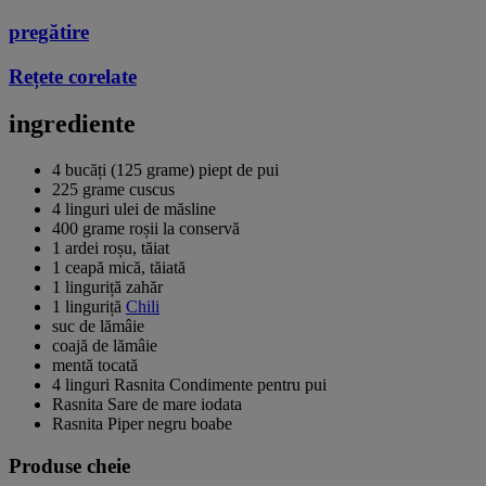
pregătire
Rețete corelate
ingrediente
4 bucăți (125 grame) piept de pui
225 grame cuscus
4 linguri ulei de măsline
400 grame roșii la conservă
1 ardei roșu, tăiat
1 ceapă mică, tăiată
1 linguriță zahăr
1 linguriță
Chili
suc de lămâie
coajă de lămâie
mentă tocată
4 linguri Rasnita Condimente pentru pui
Rasnita Sare de mare iodata
Rasnita Piper negru boabe
Produse cheie