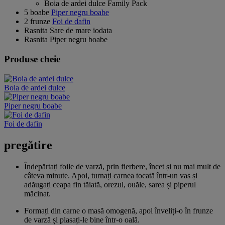
Boia de ardei dulce Family Pack
5 boabe
Piper negru boabe
2 frunze
Foi de dafin
Rasnita Sare de mare iodata
Rasnita Piper negru boabe
Produse cheie
Boia de ardei dulce
Piper negru boabe
Foi de dafin
pregătire
Îndepărtați foile de varză, prin fierbere, încet și nu mai mult de
câteva minute. Apoi, turnați carnea tocată într-un vas și
adăugați ceapa fin tăiată, orezul, ouăle, sarea și piperul
măcinat.
Formați din carne o masă omogenă, apoi înveliți-o în frunze
de varză și plasați-le bine într-o oală.