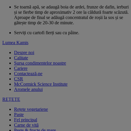
Se toarnă apă, se adaugă boia de ardei, frunze de dafin, ierburi
și se fierbe timp de aproximativ 2 ore la căldură foarte scăzută.
Aproape de final se adăugă concentratul de roșii la sos și se
gătește timp de 20-30 de minute.
Serviți cu cartofi fierți sau cu pâine.
Lumea Kamis
Despre noi
Calitate
Sursa condimentelor noastre
Cariere
Contactează-ne
CSR
McCormick Science Institute
Aromele anului
REŢETE
Rețete vegetariene
Paste
Fel principal
Carne de vită
Pește & fructe de mare