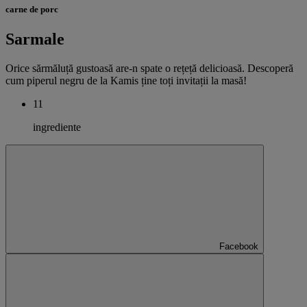
carne de porc
Sarmale
Orice sărmăluță gustoasă are-n spate o rețeță delicioasă. Descoperă
cum piperul negru de la Kamis ține toți invitații la masă!
11
ingrediente
Facebook