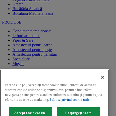
Grătar
Bucătăria Asiatică
Bucătăria Mediteraneană
PRODUSE
Condimente tradiționale
Ierburi aromatice
Piper & Sare
Amestecuri pentru carne
Amestecuri pentru pește
Amestecuri pentru garnituri
Specialități
Muștar
CAMPANII PROMOTIONALE
REGULAMENTE CAMPANII PROMOTIONALE
Făcând clic pe „Acceptați toate cookie-urile”, sunteți de acord cu
CAMPANII PROMOTIONALE
stocarea cookie-urilor pe dispozitivul dvs. pentru a îmbunătăți
Facebook
navigarea pe site, pentru a analiza utilizarea site-ului și pentru a ajuta
Youtube
eforturile noastre de marketing.
Politica privind cookie-urile
Instagram
Copyright ©2026 Kamis (McCormick & Company, Inc). Toate
Accept toate cookie-
Respingeți toate