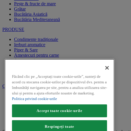
Pește & fructe de mare
Grătar
Bucătăria Asiatică
Bucătăria Mediteraneană
PRODUSE
Condimente tradiționale
Ierburi aromatice
Piper & Sare
Amestecuri pentru carne
Amestecuri pentru pește
Amestecuri pentru garnituri
Specialități
Muștar
Făcând clic pe „Acceptați toate cookie-urile”, sunteți de
acord cu stocarea cookie-urilor pe dispozitivul dvs. pentru a
CAMPANII PROMOTIONALE
îmbunătăți navigarea pe site, pentru a analiza utilizarea site-
ului și pentru a ajuta eforturile noastre de marketing.
REGULAMENTE CAMPANII PROMOTIONALE
Politica privind cookie-urile
CAMPANII PROMOTIONALE
Accept toate cookie-urile
Facebook
Youtube
Instagram
Respingeți toate