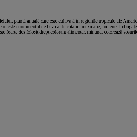
eiului, plantă anuală care este cultivată în regiunile tropicale ale Amer
deiul este condimentul de bază al bucătăriei mexicane, indiene. Îmbogăţeş
Este foarte des folosit drept colorant alimentar, minunat colorează sosu