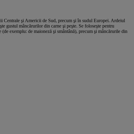
icii Centrale şi Americii de Sud, precum şi în sudul Europei. Ardeiul
te gustul mâncărurilor din carne şi peşte. Se foloseşte pentru
rile (de exemplu: de maioneză şi smântână), precum şi mâncărurile din