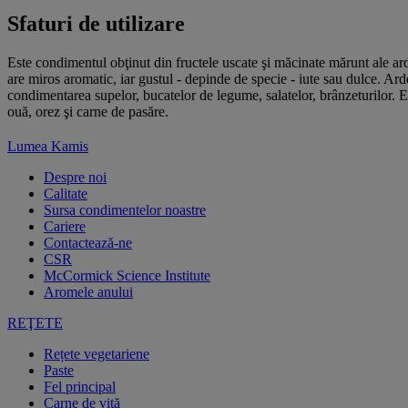
Sfaturi de utilizare
Este condimentul obţinut din fructele uscate şi măcinate mărunt ale ard
are miros aromatic, iar gustul - depinde de specie - iute sau dulce. Ar
condimentarea supelor, bucatelor de legume, salatelor, brânzeturilor. 
ouă, orez şi carne de pasăre.
Lumea Kamis
Despre noi
Calitate
Sursa condimentelor noastre
Cariere
Contactează-ne
CSR
McCormick Science Institute
Aromele anului
REŢETE
Rețete vegetariene
Paste
Fel principal
Carne de vită