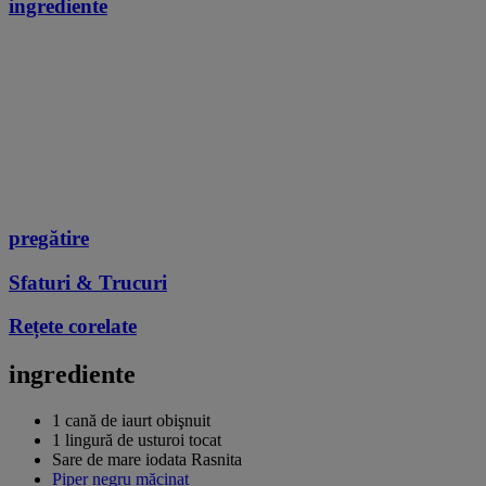
ingrediente
pregătire
Sfaturi & Trucuri
Rețete corelate
ingrediente
1 cană de iaurt obişnuit
1 lingură de usturoi tocat
Sare de mare iodata Rasnita
Piper negru măcinat