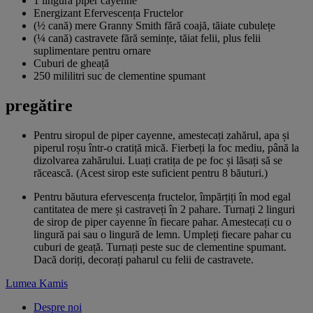
1 lingură piper cayenne
Energizant Efervescența Fructelor
(½ cană) mere Granny Smith fără coajă, tăiate cubulețe
(¼ cană) castravete fără semințe, tăiat felii, plus felii
suplimentare pentru ornare
Cuburi de gheață
250 mililitri suc de clementine spumant
pregătire
Pentru siropul de piper cayenne, amestecați zahărul, apa și
piperul roșu într-o cratiță mică. Fierbeți la foc mediu, până la
dizolvarea zahărului. Luați cratița de pe foc și lăsați să se
răcească. (Acest sirop este suficient pentru 8 băuturi.)
Pentru băutura efervescența fructelor, împărțiți în mod egal
cantitatea de mere și castraveți în 2 pahare. Turnați 2 linguri
de sirop de piper cayenne în fiecare pahar. Amestecați cu o
lingură pai sau o lingură de lemn. Umpleți fiecare pahar cu
cuburi de geață. Turnați peste suc de clementine spumant.
Dacă doriți, decorați paharul cu felii de castravete.
Lumea Kamis
Despre noi