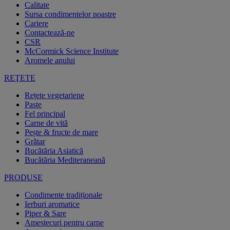
Calitate
Sursa condimentelor noastre
Cariere
Contactează-ne
CSR
McCormick Science Institute
Aromele anului
REŢETE
Rețete vegetariene
Paste
Fel principal
Carne de vită
Pește & fructe de mare
Grătar
Bucătăria Asiatică
Bucătăria Mediteraneană
PRODUSE
Condimente tradiționale
Ierburi aromatice
Piper & Sare
Amestecuri pentru carne