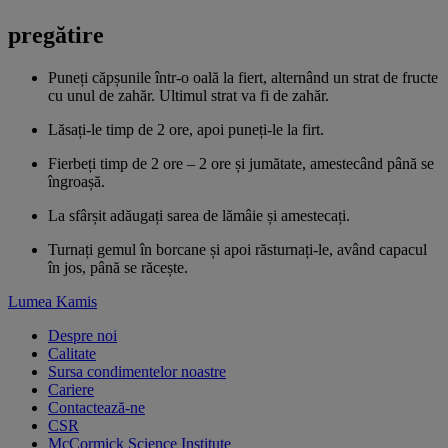
pregătire
Puneți căpșunile într-o oală la fiert, alternând un strat de fructe
cu unul de zahăr. Ultimul strat va fi de zahăr.
Lăsați-le timp de 2 ore, apoi puneți-le la firt.
Fierbeți timp de 2 ore – 2 ore și jumătate, amestecând până se
îngroașă.
La sfârșit adăugați sarea de lămâie și amestecați.
Turnați gemul în borcane și apoi răsturnați-le, având capacul
în jos, până se răcește.
Lumea Kamis
Despre noi
Calitate
Sursa condimentelor noastre
Cariere
Contactează-ne
CSR
McCormick Science Institute