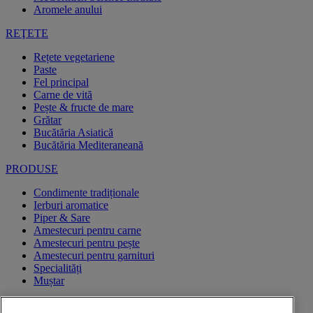
Aromele anului
REŢETE
Rețete vegetariene
Paste
Fel principal
Carne de vită
Pește & fructe de mare
Grătar
Bucătăria Asiatică
Bucătăria Mediteraneană
PRODUSE
Condimente tradiționale
Ierburi aromatice
Piper & Sare
Amestecuri pentru carne
Amestecuri pentru pește
Amestecuri pentru garnituri
Specialități
Muștar
CAMPANII PROMOTIONALE