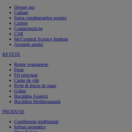
Despre noi
Calitate
Sursa condimentelor noastre
Cariere
Contactează-ne
CSR
McCormick Science Institute
Aromele anului
REŢETE
Rețete vegetariene
Paste
Fel principal
Carne de vită
Pește & fructe de mare
Grătar
Bucătăria Asiatică
Bucătăria Mediteraneană
PRODUSE
Condimente tradiționale
Ierburi aromatice