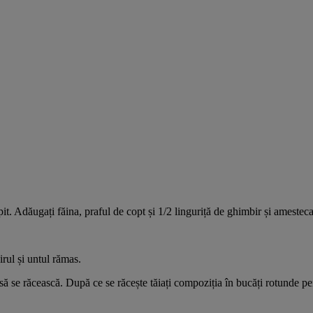
. Adăugați făina, praful de copt și 1/2 linguriță de ghimbir și amesteca
rul și untul rămas.
i să se răcească. După ce se răcește tăiați compoziția în bucăți rotunde pe