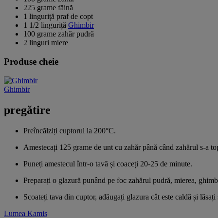
225 grame făină
1 linguriță praf de copt
1 1/2 linguriță
Ghimbir
100 grame zahăr pudră
2 linguri miere
Produse cheie
Ghimbir
pregătire
Preîncălziți cuptorul la 200°C.
Amestecați 125 grame de unt cu zahăr până când zahărul s-a topit
Puneți amestecul într-o tavă și coaceți 20-25 de minute.
Preparați o glazură punând pe foc zahărul pudră, mierea, ghimbi
Scoateți tava din cuptor, adăugați glazura cât este caldă și lăsaț
Lumea Kamis