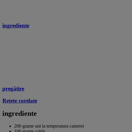
ingrediente
pregătire
Rețete corelate
ingrediente
200 grame unt la temperatura camerei
100 grame zahăr