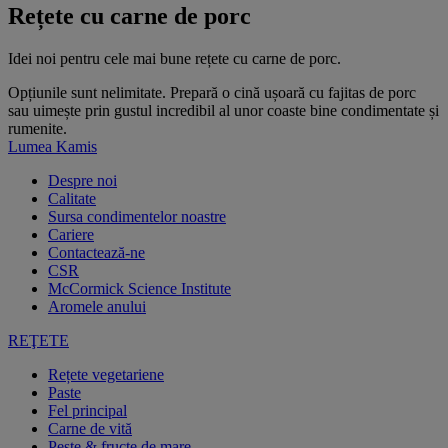
Rețete cu carne de porc
Idei noi pentru cele mai bune rețete cu carne de porc.
Opțiunile sunt nelimitate. Prepară o cină ușoară cu fajitas de porc
sau uimește prin gustul incredibil al unor coaste bine condimentate și
rumenite.
Lumea Kamis
Despre noi
Calitate
Sursa condimentelor noastre
Cariere
Contactează-ne
CSR
McCormick Science Institute
Aromele anului
REŢETE
Rețete vegetariene
Paste
Fel principal
Carne de vită
Pește & fructe de mare