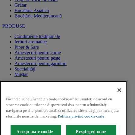
Grătar
Bucătăria Asiatică
Bucătăria Mediteraneană
PRODUSE
Condimente tradiționale
Ierburi aromatice
Piper & Sare
Amestecuri pentru carne
Amestecuri pentru pește
Amestecuri pentru garnituri
Specialități
Muștar
CAMPANII PROMOTIONALE
REGULAMENTE CAMPANII PROMOTIONALE
Făcând clic pe „Acceptați toate cookie-urile”, sunteți de acord cu
CAMPANII PROMOTIONALE
stocarea cookie-urilor pe dispozitivul dvs. pentru a îmbunătăți
Facebook
navigarea pe site, pentru a analiza utilizarea site-ului și pentru a ajuta
Youtube
eforturile noastre de marketing.
Politica privind cookie-urile
Instagram
Copyright ©2026 Kamis (McCormick & Company, Inc). Toate
Accept toate cookie-
Respingeți toate