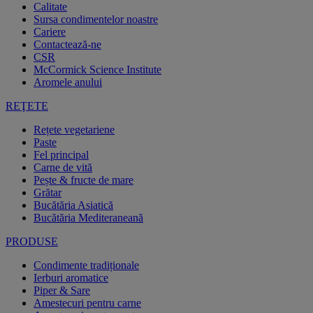
Calitate
Sursa condimentelor noastre
Cariere
Contactează-ne
CSR
McCormick Science Institute
Aromele anului
REŢETE
Rețete vegetariene
Paste
Fel principal
Carne de vită
Pește & fructe de mare
Grătar
Bucătăria Asiatică
Bucătăria Mediteraneană
PRODUSE
Condimente tradiționale
Ierburi aromatice
Piper & Sare
Amestecuri pentru carne