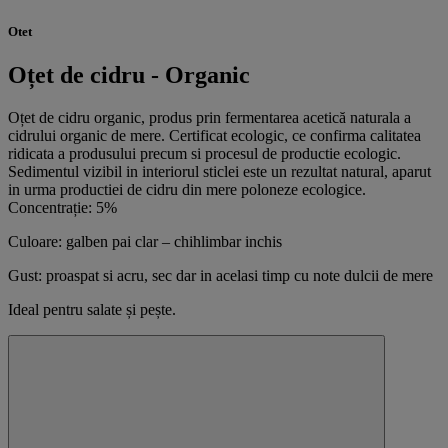
Otet
Oțet de cidru - Organic
Oțet de cidru organic, produs prin fermentarea acetică naturala a
cidrului organic de mere. Certificat ecologic, ce confirma calitatea
ridicata a produsului precum si procesul de productie ecologic.
Sedimentul vizibil in interiorul sticlei este un rezultat natural, aparut
in urma productiei de cidru din mere poloneze ecologice.
Concentrație: 5%
Culoare: galben pai clar – chihlimbar inchis
Gust: proaspat si acru, sec dar in acelasi timp cu note dulcii de mere
Ideal pentru salate și pește.