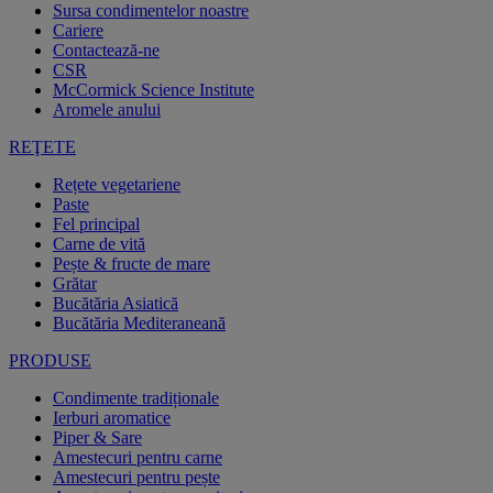
Sursa condimentelor noastre
Cariere
Contactează-ne
CSR
McCormick Science Institute
Aromele anului
REŢETE
Rețete vegetariene
Paste
Fel principal
Carne de vită
Pește & fructe de mare
Grătar
Bucătăria Asiatică
Bucătăria Mediteraneană
PRODUSE
Condimente tradiționale
Ierburi aromatice
Piper & Sare
Amestecuri pentru carne
Amestecuri pentru pește