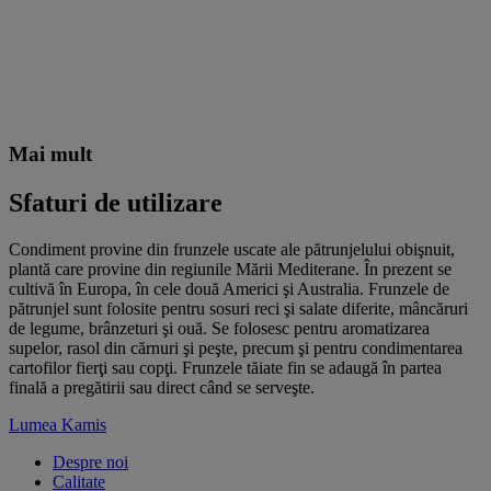
Mai mult
Sfaturi de utilizare
Condiment provine din frunzele uscate ale pătrunjelului obişnuit,
plantă care provine din regiunile Mării Mediterane. În prezent se
cultivă în Europa, în cele două Americi şi Australia. Frunzele de
pătrunjel sunt folosite pentru sosuri reci şi salate diferite, mâncăruri
de legume, brânzeturi şi ouă. Se folosesc pentru aromatizarea
supelor, rasol din cărnuri şi peşte, precum şi pentru condimentarea
cartofilor fierţi sau copţi. Frunzele tăiate fin se adaugă în partea
finală a pregătirii sau direct când se serveşte.
Lumea Kamis
Despre noi
Calitate