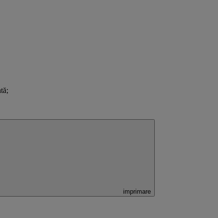
tă;
imprimare