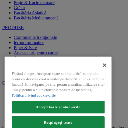
Pește & fructe de mare
Grătar
Bucătăria Asiatică
Bucătăria Mediteraneană
PRODUSE
Condimente tradiționale
Ierburi aromatice
Piper & Sare
Amestecuri pentru carne
Amestecuri pentru pește
Amestecuri pentru garnituri
Specialități
Muștar
Făcând clic pe „Acceptați toate cookie-urile”, sunteți de
acord cu stocarea cookie-urilor pe dispozitivul dvs. pentru a
CAMPANII PROMOTIONALE
îmbunătăți navigarea pe site, pentru a analiza utilizarea site-
ului și pentru a ajuta eforturile noastre de marketing.
REGULAMENTE CAMPANII PROMOTIONALE
Politica privind cookie-urile
CAMPANII PROMOTIONALE
Accept toate cookie-urile
Facebook
Youtube
Instagram
Respingeți toate
Copyright ©2026 Kamis (McCormick & Company, Inc). Toate drepturile r