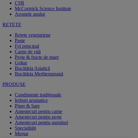
CSR
McCormick Science Institute
Aromele anului
REŢETE
Rețete vegetariene
Paste
Fel principal
Carne de vită
Pește & fructe de mare
Grătar
Bucătăria Asiatică
Bucătăria Mediteraneană
PRODUSE
Condimente tradiționale
Ierburi aromatice
Piper & Sare
Amestecuri pentru carne
Amestecuri pentru pește
Amestecuri pentru garnituri
Specialități
Muștar