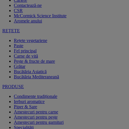
Cariere
Contactează-ne
CSR
McCormick Science Institute
Aromele anului
REŢETE
Rețete vegetariene
Paste
Fel principal
Carne de vită
Pește & fructe de mare
Grătar
Bucătăria Asiatică
Bucătăria Mediteraneană
PRODUSE
Condimente tradiționale
Ierburi aromatice
Piper & Sare
Amestecuri pentru carne
Amestecuri pentru pește
Amestecuri pentru garnituri
Specialități