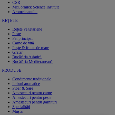
CSR
McCormick Science Institute
Aromele anului
REŢETE
Rețete vegetariene
Paste
Fel principal
Carne de vită
Pește & fructe de mare
Grătar
Bucătăria Asiatică
Bucătăria Mediteraneană
PRODUSE
Condimente tradiționale
Ierburi aromatice
Piper & Sare
Amestecuri pentru carne
Amestecuri pentru pește
Amestecuri pentru garnituri
Specialități
Muștar