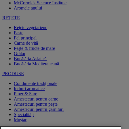
McCormick Science Institute
Aromele anului
REŢETE
Rețete vegetariene
Paste
Fel principal
Carne de vită
Pește & fructe de mare
Grătar
Bucătăria Asiatică
Bucătăria Mediteraneană
PRODUSE
Condimente tradiționale
Ierburi aromatice
Piper & Sare
Amestecuri pentru carne
Amestecuri pentru pește
Amestecuri pentru garnituri
Specialități
Muștar