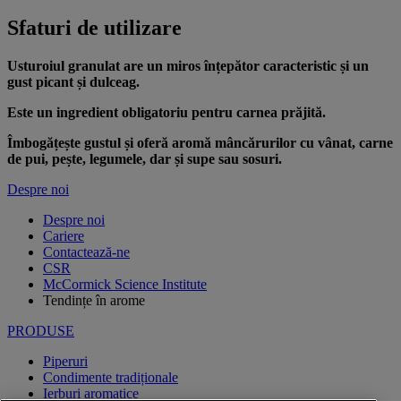
Sfaturi de utilizare
Usturoiul granulat are un miros înțepător caracteristic și un
gust picant și dulceag.
Este un ingredient obligatoriu pentru carnea prăjită.
Îmbogățește gustul și oferă aromă mâncărurilor cu vânat, carne
de pui, pește, legumele, dar și supe sau sosuri.
Despre noi
Despre noi
Cariere
Contactează-ne
CSR
McCormick Science Institute
Tendințe în arome
PRODUSE
Piperuri
Condimente tradiționale
Ierburi aromatice